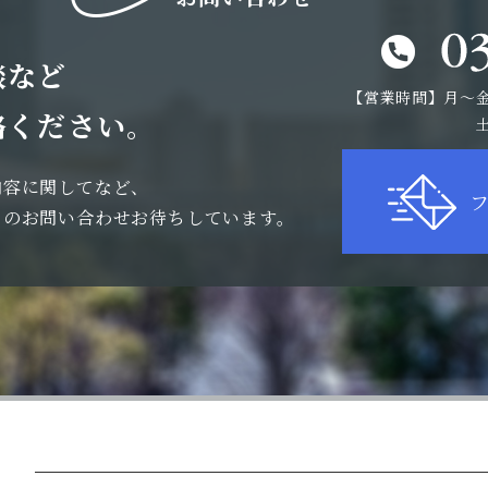
談など
【営業時間】月〜金曜 
絡ください。
土
内容に
関してなど、
らのお問い合わせお待ちしています。