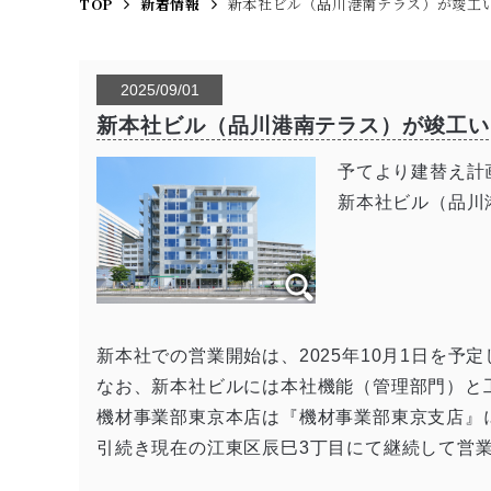
TOP
新着情報
新本社ビル（品川港南テラス）が竣工
2025/09/01
新本社ビル（品川港南テラス）が竣工い
予てより建替え計
新本社ビル（品川
新本社での営業開始は、2025年10月1日を予
なお、新本社ビルには本社機能（管理部門）と
機材事業部東京本店は『機材事業部東京支店』
引続き現在の江東区辰巳3丁目にて継続して営